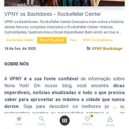
VPNY os Bastidores - Rockefeller Center
VPNY os Bastidores - Rockefeller Center Descubra mais sobre a história
desse famoso complexo Descubra o Rockefeller Center: História,
Curiosidades, Gastronomia e Dicas Imperdíveis! Bem-vindo ao tour e...
Rockefeller Center
Top of The Rock
Tour
VPNY Os Bastidores
18 de fev. de 2025
VPNY Backstage
SOBRE NÓS
A
VPNY é a sua fonte confiável
de informação sobre
Nova York! Em nosso blog, você encontra
dicas
imperdíveis, notícias atualizadas e tudo o que precisa
saber para aproveitar ao máximo a cidade que nunca
dorme
. Seja para descobrir os melhores passeios,
restaurantes, eventos ou curiosidades, estamos aqui para
0
tornar a sua experiência em NY ainda mais especial.
Home
Search
Wishlist
Account