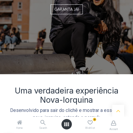
GARANTA JÁ!​​
Uma verdadeira experiência
Nova-Iorquina
Desenvolvido para sair do clichê e mostrar a essência
nova-iorquina, entenda o porquê:
0
Home
Search
Wishlist
Account