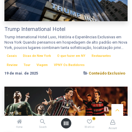
Trump International Hotel
Trump International Hotel Luxo, História e Experiências Exclusivas em
Nova York Quando pensamos em hospedagem de alto padrão em Nova
York, poucos lugares combinam tanta sofisticação, localização privi...
Casais
Dicas de New York
O que fazer em NY
Restaurantes
Review
Tour
Viagem
VPNY Os Bastidores
19 de mai. de 2025
Conteúdo Exclusivo
0
Home
Search
Wishlist
Account