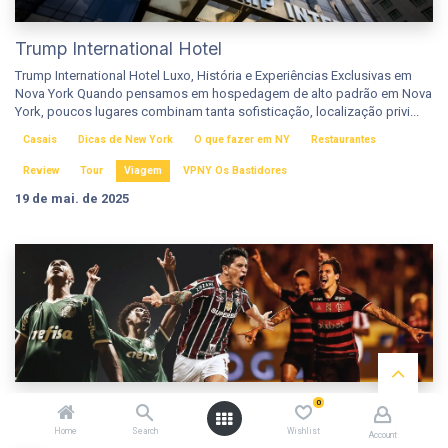
Trump International Hotel
Trump International Hotel Luxo, História e Experiências Exclusivas em
Nova York Quando pensamos em hospedagem de alto padrão em Nova
York, poucos lugares combinam tanta sofisticação, localização privi...
Casais
Dicas de New York
O que fazer em NY
Restaurantes
Review
Tour
Viagem
VPNY Os Bastidores
19 de mai. de 2025
0
Mundial de Clubes 2025 nos EUA: Guia para
Torcedores com Dicas, Ingressos e Transfers
Home
Search
Wishlist
Account