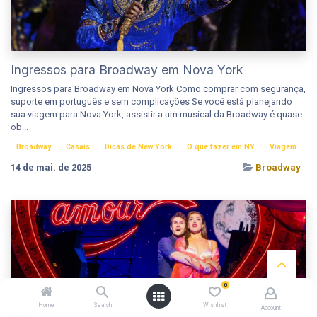
Ingressos para Broadway em Nova York
Ingressos para Broadway em Nova York Como comprar com segurança,
suporte em português e sem complicações Se você está planejando
sua viagem para Nova York, assistir a um musical da Broadway é quase
ob...
Broadway
Casais
Dicas de New York
O que fazer em NY
Viagem
14 de mai. de 2025
Broadway
0
Home
Search
Wishlist
Account
Moulin Rouge Review