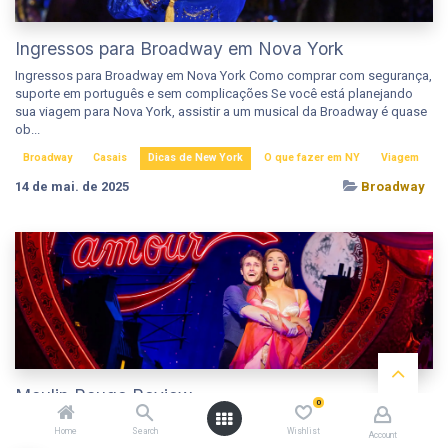
Ingressos para Broadway em Nova York
Ingressos para Broadway em Nova York Como comprar com segurança,
suporte em português e sem complicações Se você está planejando
sua viagem para Nova York, assistir a um musical da Broadway é quase
ob...
Broadway
Casais
Dicas de New York
O que fazer em NY
Viagem
14 de mai. de 2025
Broadway
Moulin Rouge Review
0
Moulin Rouge Review O que achamos de um dos mais famosos
Home
Search
Wishlist
Account
espetáculos da Broadway " Espetacular, Espetacular! " – essa frase