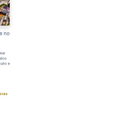
e no
ter
alco
uito e
cias