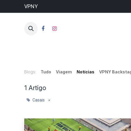
VPNY
HO
Blogs:
Tudo
Viagem
Notícias
VPNY Backsta
1 Artigo
Casais
×