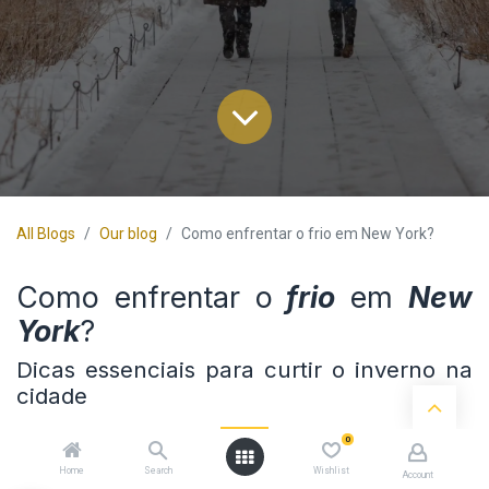
All Blogs
Our blog
Como enfrentar o frio em New York?
Como enfrentar o
frio
em
New
York
?
Dicas essenciais para curtir o inverno na
cidade
0
Home
Search
Wishlist
Account