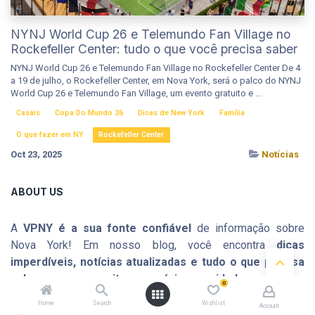
NYNJ World Cup 26 e Telemundo Fan Village no
Rockefeller Center: tudo o que você precisa saber
NYNJ World Cup 26 e Telemundo Fan Village no Rockefeller Center De 4
a 19 de julho, o Rockefeller Center, em Nova York, será o palco do NYNJ
World Cup 26 e Telemundo Fan Village, um evento gratuito e ...
Casais
Copa Do Mundo 26
Dicas de New York
Família
O que fazer em NY
Rockefeller Center
Oct 23, 2025
Notícias
ABOUT US
A
VPNY é a sua fonte confiável
de informação sobre
Nova York! Em nosso blog, você encontra
dicas
imperdíveis, notícias atualizadas e tudo o que precisa
saber para aproveitar ao máximo a cidade que nunca
0
dorme
. Seja para descobrir os melhores passeios,
Home
Search
Wishlist
Account
restaurantes, eventos ou curiosidades, estamos aqui para