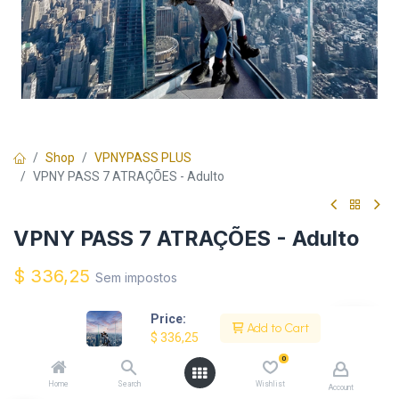
Shop
VPNYPASS PLUS
VPNY PASS 7 ATRAÇÕES - Adulto
VPNY PASS 7 ATRAÇÕES - Adulto
$
336,25
Sem impostos
Price:
Melhore Sua Experiência:
Add to Cart
$
336,25
$
15,00
Summit (Pôr do Sol)
+
0
Home
Search
Wishlist
Account