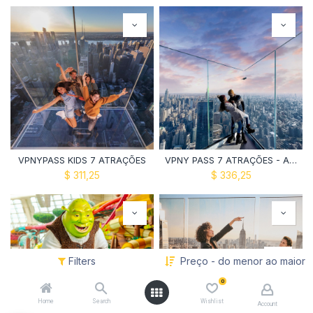
VPNYPASS KIDS 7 ATRAÇÕES
VPNY PASS 7 ATRAÇÕES - Adulto
$
311,25
$
336,25
Filters
Preço - do menor ao maior
0
Home
Search
Wishlist
Account