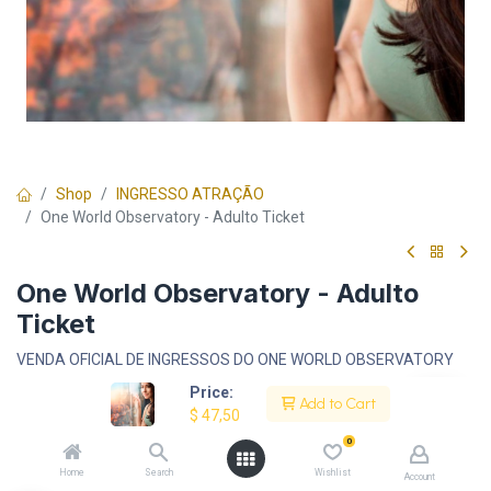
Shop
INGRESSO ATRAÇÃO
One World Observatory - Adulto Ticket
One World Observatory - Adulto
Ticket
VENDA OFICIAL DE INGRESSOS DO ONE WORLD OBSERVATORY
Price:
Add to Cart
$
47,50
$
47,50
Sem impostos
0
Melhore Sua Experiência:
Home
Search
Wishlist
Account