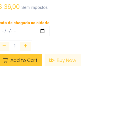
$
36,00
Sem impostos
ata de chegada na cidade
Add to Cart
Buy Now