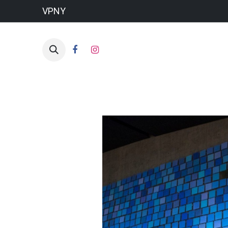
VPNY
HO